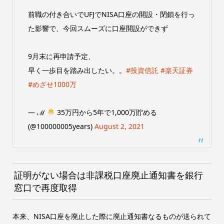
前職の付き合いでUFJでNISA口座の開設・閉鎖を行っ
た影響で、今回スムーズに口座開設ができず
9月末に再申請予定、
早く一歩目を踏み出したい。。
#投資信託
#楽天証券
#めざせ1000万
— ℳ
35万円から5年で1,000万貯める
(@100000005years)
August 2, 2021
証明がない場合は非課税口座廃止通知書を銀行
窓口で再度取得
本来、NISA口座を廃止した際に廃止通知書なるものが送られて