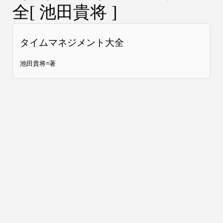
全[ 池田貴将 ]
タイムマネジメント大全
池田貴将=著