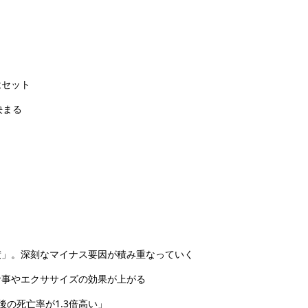
はセット
決まる
債」。深刻なマイナス要因が積み重なっていく
食事やエクササイズの効果が上がる
後の死亡率が1.3倍高い」