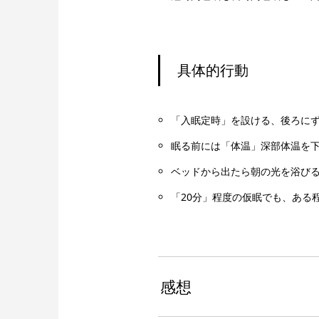
具体的行動
「入眠定時」を設ける、後ろに
眠る前には「体温」深部体温を
ベッドから出たら朝の光を浴び
「20分」程度の仮眠でも、ある
感想