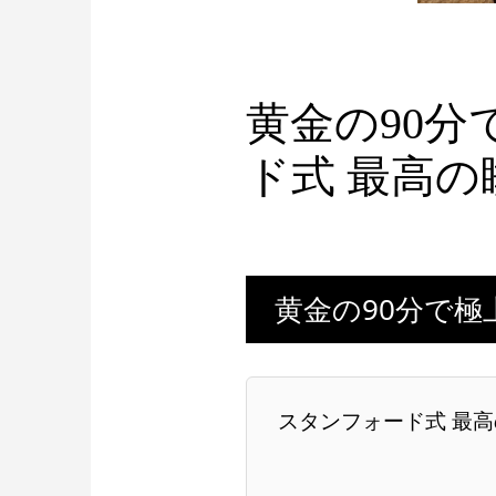
黄金の90分
ド式 最高の
黄金の90分で極
スタンフォード式 最