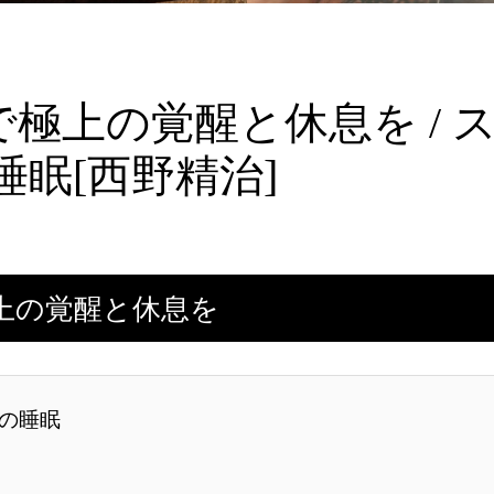
で極上の覚醒と休息を / 
睡眠[西野精治]
上の覚醒と休息を
高の睡眠