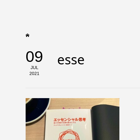
09
esse
JUL
2021