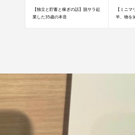
【独立と貯蓄と稼ぎの話】脱サラ起
【ミニマ
業した35歳の本音
半、物を減