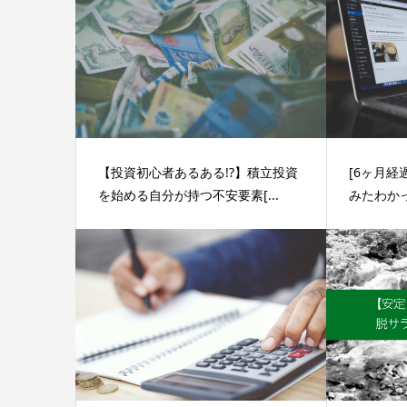
【投資初心者あるある!?】積立投資
[6ヶ月経
を始める自分が持つ不安要素[...
みたわかっ