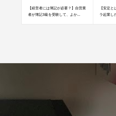
【経営者には簿記が必要？】自営業
【安定と
者が簿記3級を受験して、よか...
ラ起業し