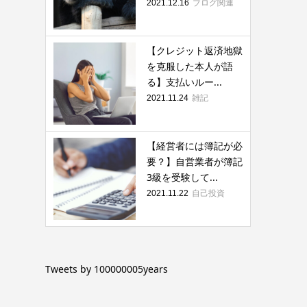
ブログ関連
2021.12.16
【クレジット返済地獄
を克服した本人が語
る】支払いルー...
雑記
2021.11.24
【経営者には簿記が必
要？】自営業者が簿記
3級を受験して...
自己投資
2021.11.22
Tweets by 100000005years