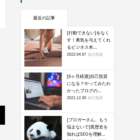
最近の記事
[行動できない]をなく
す！勇気を与えてくれ
るビジネス本...
自己投資
2022.04.07
[6ヶ月経過]自己投資
になる？やってみたわ
かったブログの...
自己投資
2021.12.30
[ブロガーさん、もう
悩まないで]黒歴史を
知ればSEOを理解...