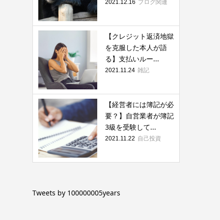
ブログ関連
2021.12.16
【クレジット返済地獄
を克服した本人が語
る】支払いルー...
雑記
2021.11.24
【経営者には簿記が必
要？】自営業者が簿記
3級を受験して...
自己投資
2021.11.22
Tweets by 100000005years