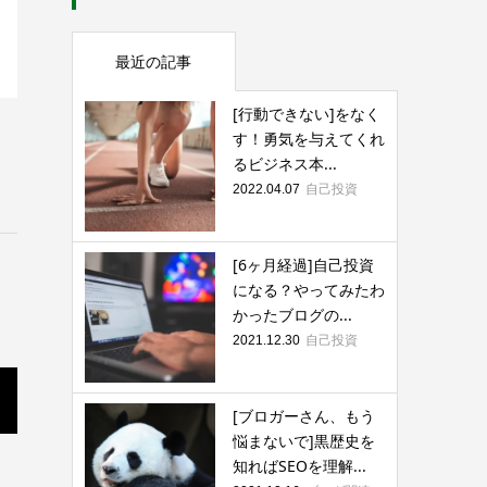
最近の記事
[行動できない]をなく
す！勇気を与えてくれ
るビジネス本...
自己投資
2022.04.07
[6ヶ月経過]自己投資
になる？やってみたわ
かったブログの...
自己投資
2021.12.30
[ブロガーさん、もう
悩まないで]黒歴史を
知ればSEOを理解...